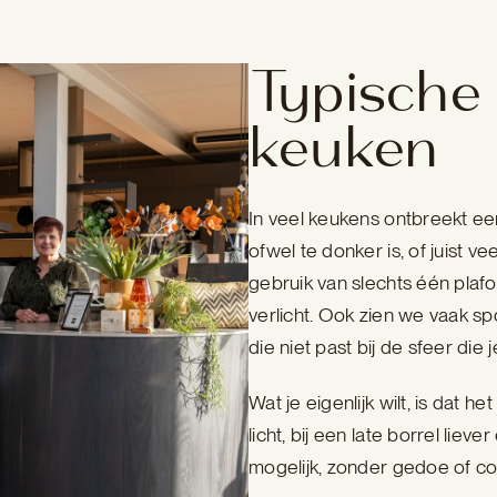
Typische 
keuken
In veel keukens ontbreekt ee
ofwel te donker is, of juist v
gebruik van slechts één pl
verlicht. Ook zien we vaak sp
die niet past bij de sfeer die j
Wat je eigenlijk wilt, is dat 
licht, bij een late borrel lie
mogelijk, zonder gedoe of con