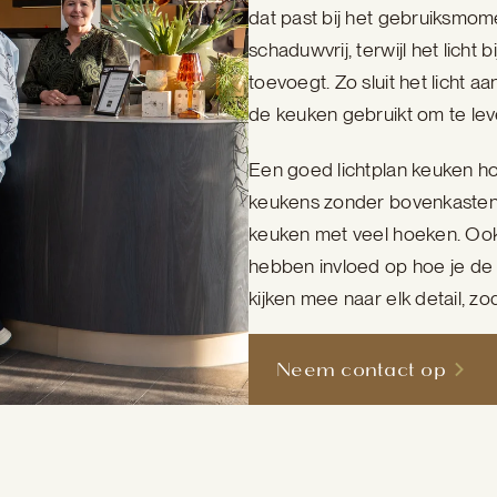
dat past bij het gebruiksmome
schaduwvrij, terwijl het licht 
toevoegt. Zo sluit het licht
de keuken gebruikt om te lev
Een goed lichtplan keuken h
keukens zonder bovenkasten 
keuken met veel hoeken. Ook 
hebben invloed op hoe je de v
kijken mee naar elk detail, zo
Neem contact op