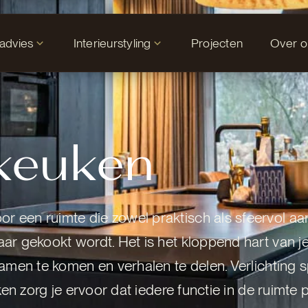
tadvies
Interieurstyling
Projecten
Over o
 keuken
r een ruimte die zowel praktisch als sfeervol aan
aar gekookt wordt. Het is het kloppend hart van je
 samen te komen en verhalen te delen. Verlichting s
uken zorg je ervoor dat iedere functie in de ruimte 