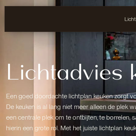
Lich
Lichtadvies
Een goed doordachte lichtplan keuken zorgt voo
De keuken is al lang niet meer alleen de plek w
een centrale plek om te ontbijten, te borrelen,
hierin een grote rol. Met het juiste lichtplan ke