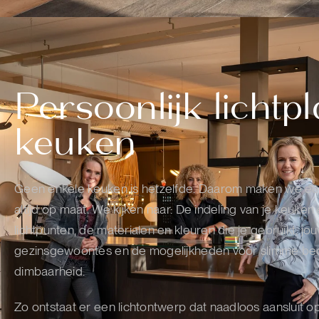
Persoonlijk lichtp
keuken
Geen enkele keuken is hetzelfde. Daarom maken we een
altijd op maat. We kijken naar: De indeling van je keuken
lichtpunten, de materialen en kleuren die je gebruikt, j
gezinsgewoontes en de mogelijkheden voor slimme be
dimbaarheid.
Zo ontstaat er een lichtontwerp dat naadloos aansluit op 