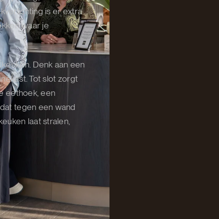
verlichting is er extra
lekken waar je
de keuken. Denk aan een
inekast. Tot slot zorgt
 de eethoek, een
t dat tegen een wand
keuken laat stralen,