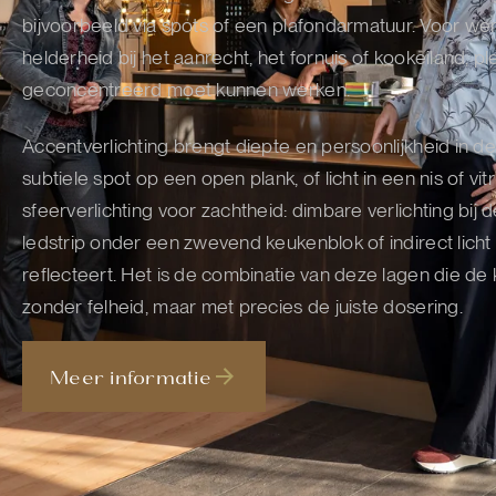
bijvoorbeeld via spots of een plafondarmatuur. Voor werk
helderheid bij het aanrecht, het fornuis of kookeiland, p
geconcentreerd moet kunnen werken.
Accentverlichting brengt diepte en persoonlijkheid in 
subtiele spot op een open plank, of licht in een nis of vitr
sfeerverlichting voor zachtheid: dimbare verlichting bij
ledstrip onder een zwevend keukenblok of indirect lich
reflecteert. Het is de combinatie van deze lagen die de 
zonder felheid, maar met precies de juiste dosering.
Meer informatie