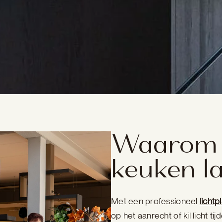
Waarom e
keuken l
Met een professioneel
lichtp
op het aanrecht of kil licht ti