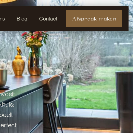
Afspraak maken
ns
Blog
Contact
voelt.
 huis:
peelt
perfect