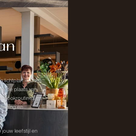
lan
 lichtplan keuken
 en de plaats van
ouw kookroutines en
diening en
jouw leefstijl en