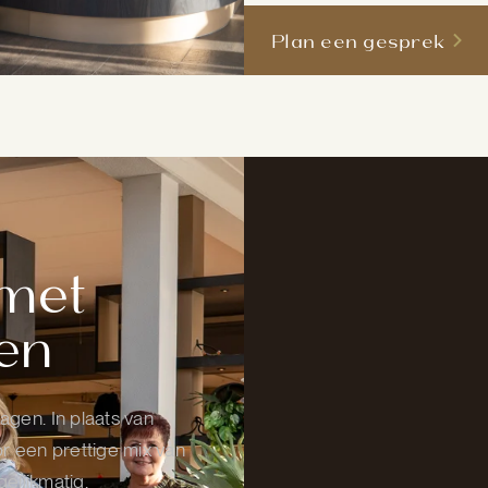
Plan een gesprek
 met
en
agen. In plaats van
r een prettige mix van
gelijkmatig,