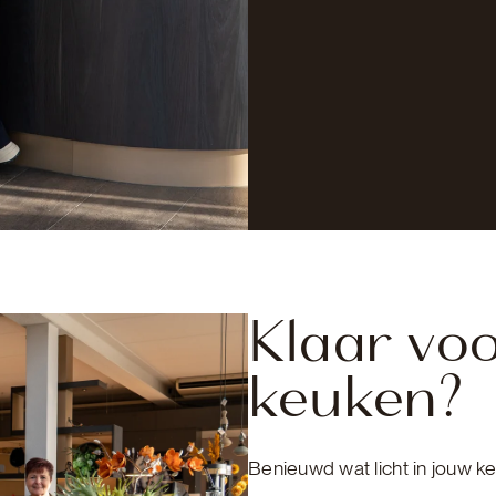
Klaar voo
keuken?
Benieuwd wat licht in jouw k