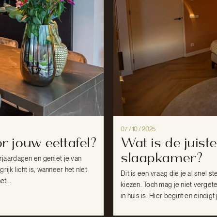
07 / 10 / 2025
r jouw eettafel?
Wat is de juiste
slaapkamer?
verjaardagen en geniet je van
ijk licht is, wanneer het níet
Dit is een vraag die je al snel s
t...
kiezen. Toch mag je niet verge
in huis is. Hier begint en eindigt 