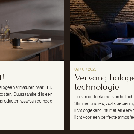
09 / 01 / 2025
!
Vervang haloge
technologie
alogeen armaturen naar LED.
kosten. Duurzaamheid is een
Duik in de toekomst van het lich
an producten waarvan de hoge
Slimme functies, zoals bedienin
licht ongekend intuïtief en een
licht voor een perfecte atmosfee