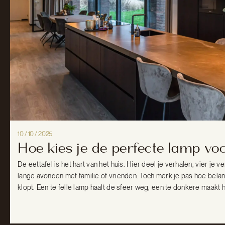
10 / 10 / 2025
Hoe kies je de perfecte lamp voo
De eettafel is het hart van het huis. Hier deel je verhalen, vier je 
lange avonden met familie of vrienden. Toch merk je pas hoe belangr
klopt. Een te felle lamp haalt de sfeer weg, een te donkere maakt he