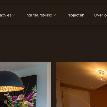
tadvies
Interieurstyling
Projecten
Over o