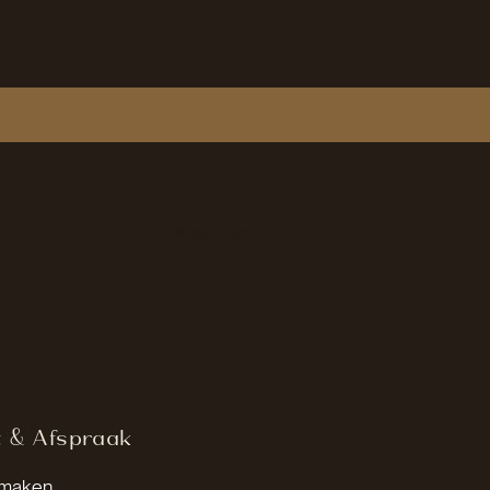
Aanmelden
t & Afspraak
 maken