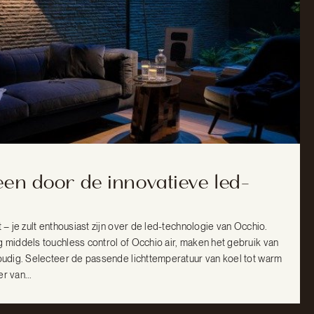
en door de innovatieve led-
t – je zult enthousiast zijn over de led-technologie van Occhio.
g middels touchless control of Occhio air, maken het gebruik van
voudig. Selecteer de passende lichttemperatuur van koel tot warm
r van...