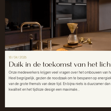
18 / 04 / 2025
Duik in de toekomst van het licht
Onze medewerkers krijgen veel vragen over het ombouwen van h
Heel begrijpelijk, gezien de noodzaak om te besparen op energie
van de grote thema's van deze tijd. En bijna niets is duurzamer d
kwaliteit en het tijdloze design een maximale...