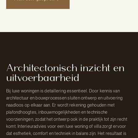
Architectonisch inzicht en
uitvoerbaarheid
Bij luxe woningen is detaillering essentieel. Door kennis van
architectuur en bouwprocessen sluiten ontwerp en uitvoering
naadloos op elkaar aan. Er wordt rekening gehouden met
plafondhoogtes, inbouwmogelijkheden en technische
voorzieningen, zodat het ontwerp ook in de praktijk tot zijn recht
komt. Interieuradvies voor een luxe woning of villa zorgt ervoor
dat esthetiek, comfort en techniek in balans zijn. Het resultaat is