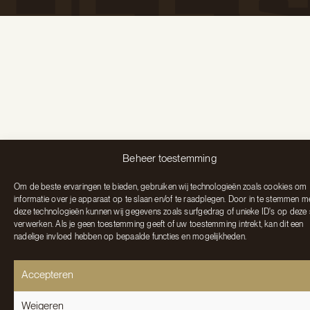
Beheer toestemming
Om de beste ervaringen te bieden, gebruiken wij technologieën zoals cookies om
informatie over je apparaat op te slaan en/of te raadplegen. Door in te stemmen m
deze technologieën kunnen wij gegevens zoals surfgedrag of unieke ID's op deze 
verwerken. Als je geen toestemming geeft of uw toestemming intrekt, kan dit een
nadelige invloed hebben op bepaalde functies en mogelijkheden.
Accepteren
Weigeren