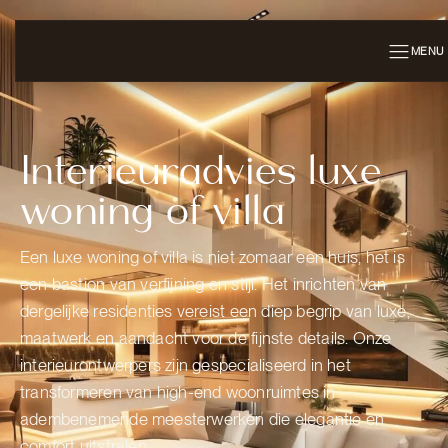
MENU
Interieuradvies luxe
woning of villa
Een luxe woning of villa is niet zomaar een huis, het is
een bastion van verfijning en stijl. Het inrichten van
dergelijke residenties vereist een diep begrip van luxe,
maatwerk en aandacht voor de fijnste details. Onze
interieurontwerpers zijn gespecialiseerd in het
transformeren van high-end woonruimtes in
adembenemende meesterwerken die elegantie en
comfort uitstralen.