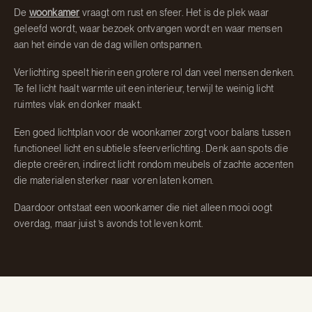
De
woonkamer
vraagt om rust en sfeer. Het is de plek waar
geleefd wordt, waar bezoek ontvangen wordt en waar mensen
aan het einde van de dag willen ontspannen.
Verlichting speelt hierin een grotere rol dan veel mensen denken.
Te fel licht haalt warmte uit een interieur, terwijl te weinig licht
ruimtes vlak en donker maakt.
Een goed lichtplan voor de woonkamer zorgt voor balans tussen
functioneel licht en subtiele sfeerverlichting. Denk aan spots die
diepte creëren, indirect licht rondom meubels of zachte accenten
die materialen sterker naar voren laten komen.
Daardoor ontstaat een woonkamer die niet alleen mooi oogt
overdag, maar juist ’s avonds tot leven komt.