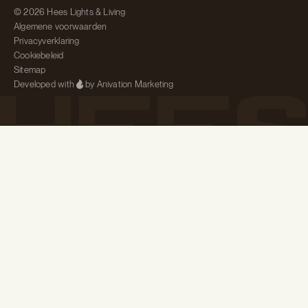
© 2026 Hees Lights & Living
Algemene voorwaarden
Privacyverklaring
Cookiebeleid
Sitemap
Developed with
by Anivation Marketing