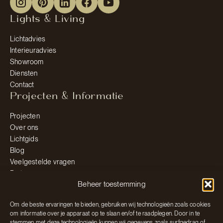
Lights & Living
Lichtadvies
Interieuradvies
Showroom
Diensten
Contact
Projecten & Informatie
Projecten
Over ons
Lichtgids
Blog
Veelgestelde vragen
Partners
Contact & Afspraak
Beheer toestemming
Afspraak maken
Om de beste ervaringen te bieden, gebruiken wij technologieën zoals cookies
om informatie over je apparaat op te slaan en/of te raadplegen. Door in te
Neem contact op
stemmen met deze technologieën kunnen wij gegevens zoals surfgedrag of