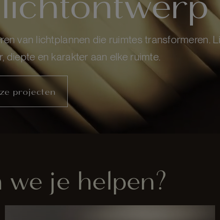
 lichtontwerp
en van lichtplannen die ruimtes transformeren. Li
 diepte en karakter aan elke ruimte.
nze projecten
we je helpen?