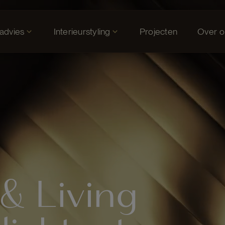
tadvies
Interieurstyling
Projecten
Over o
& Living