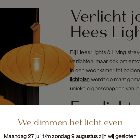
Verlicht 
Hees Ligh
Bij Hees Lights & Living stre
verlichten, maar ook om emot
in een woonkamer tot heldere
lichtplan
wordt op maat gemaa
unieke eigenschappen van jo
Een licht
ruimte to
We dimmen het licht even
Onze benadering van lichtontw
Maandag 27 juli t/m zondag 9 augustus zijn wij gesloten