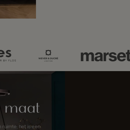
p maat
 ruimte; het is een