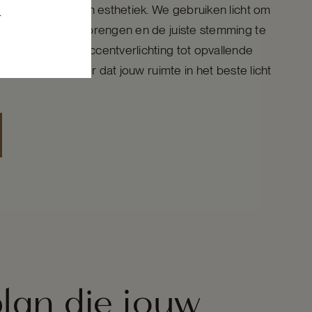
 functionaliteit en esthetiek. We gebruiken licht om
.
uren tot leven te brengen en de juiste stemming te
d. Van subtiele accentverlichting tot opvallende
perts zorgen ervoor dat jouw ruimte in het beste licht
plan die jouw