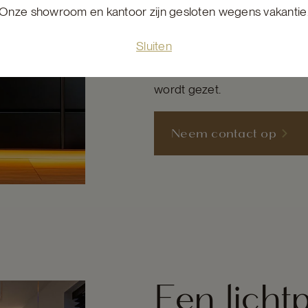
perfecte balans vinden tussen
Onze showroom en kantoor zijn gesloten wegens vakantie
texturen te benadrukken, kle
Sluiten
creëren voor elke gelegenhei
lichtinstallaties, onze lichtex
wordt gezet.
Neem contact op
Een licht