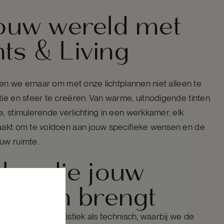
jouw wereld met
ts & Living
ven we ernaar om met onze lichtplannen niet alleen te
ie en sfeer te creëren. Van warme, uitnodigende tinten
, stimulerende verlichting in een werkkamer, elk
kt om te voldoen aan jouw specifieke wensen en de
uw ruimte.
plan die jouw
t leven brengt
erp is zowel artistiek als technisch, waarbij we de