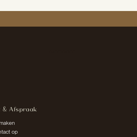
Aanmelden
t & Afspraak
 maken
tact op