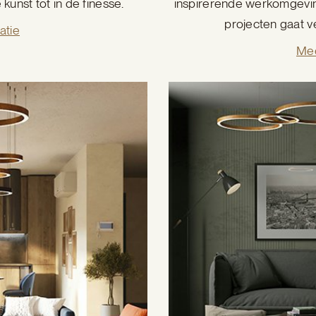
kunst tot in de finesse.
inspirerende werkomgeving
projecten gaat ve
atie
Mee