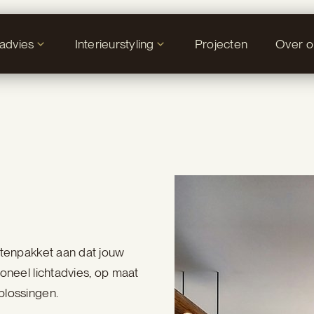
tadvies
Interieurstyling
Projecten
Over o
stenpakket aan dat jouw
oneel lichtadvies, op maat
plossingen.