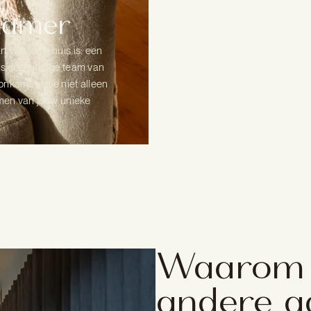
kamer
t van jouw huis is: een
Ons deskundige team van
onkamers die niet alleen
rmen van jouw unieke
Waarom p
andere a