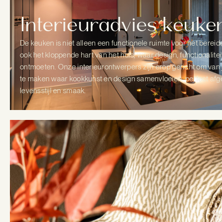
Interieuradvies keuke
De keuken is niet alleen een functionele ruimte voor het bereide
ook het kloppende hart van het huis, waar design, functionalitei
ontmoeten. Onze interieurontwerpers zijn erop gericht om van
te maken waar kookkunst en design samenvloeien, perfect af
levensstijl en smaak.