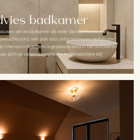
advies badkamer
chouwen we de badkamer als meer dan een functionele
 toevluchtsoord, een plek voor ontspanning en revitalisatie.
n interieurontwerpers is gepassioneerd in het omtoveren
a-achtige oases die perfectie en persoonlijke stijl