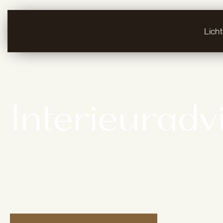
Lich
Interieuradv
Elke ruimte in een woning of bedrijf heeft een 
ingericht zonder rekening te houden met versch
je die fout. Bij
Hees Lights & Living
benaderen we