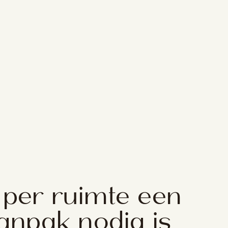
er ruimte een
anpak nodig is