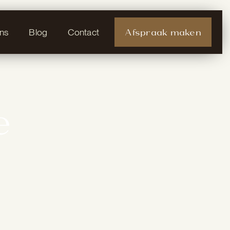
Afspraak maken
ns
Blog
Contact
e
heel
orkom
rategie.