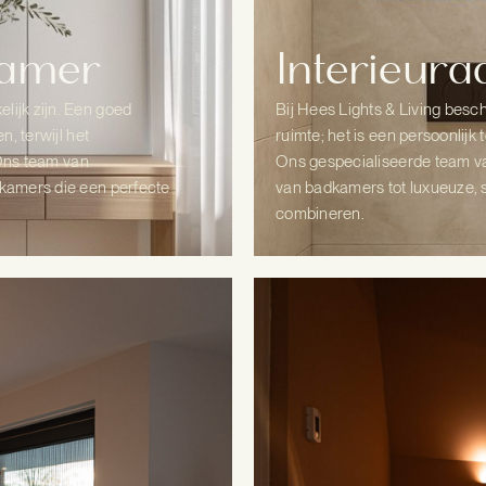
kamer
Interieur
lijk zijn. Een goed
Bij Hees Lights & Living bes
n, terwijl het
ruimte; het is een persoonlijk
. Ons team van
Ons gespecialiseerde team va
kkamers die een perfecte
van badkamers tot luxueuze, sp
combineren.