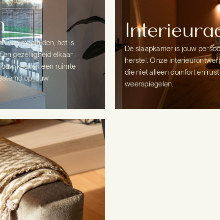
n
Interieur
n van maaltijden, het is
De slaapkamer is jouw persoon
t en gezelligheid elkaar
herstel. Onze interieurontwer
 jouw keuken een ruimte
die niet alleen comfort en rus
gestemd op jouw
weerspiegelen.