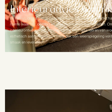
Interieuradvies woon
Bij Hees Lights & Living erkennen we dat de woonkamer het har
ruimte waar stijl, comfort en persoonlijkheid samensmelten. 
interieurontwerpers is gepassioneerd over het creëren van wo
esthetisch aantrekkelijk zijn, maar ook een weerspiegeling vo
smaak en levensstijl.