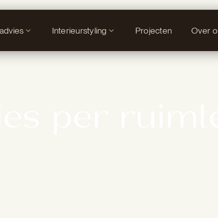
tadvies
Interieurstyling
Projecten
Over o
ies per ruimt
eigen functie. Toch wordt interieur vaak als één ge
illen in gebruik. Met
interieuradvies per ruimte
vo
 iedere ruimte afzonderlijk, met een duidelijke st