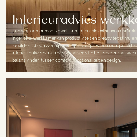
Interieuradvies werk
Een werkkamer moet zowel functioneel als esthetisch aantrekke
ingerichte werkkamer kan productiviteit en creativiteit stimulere
tegelijkertijd een weerspiegeling is van jouw persoonlijke stijl
interieurontwerpers is gespecialiseerd in het creëren van wer
balans vinden tussen comfort, functionaliteit en design.