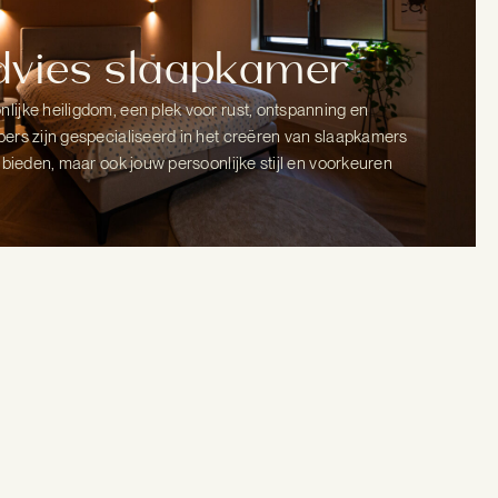
advies slaapkamer
lijke heiligdom, een plek voor rust, ontspanning en
pers zijn gespecialiseerd in het creëren van slaapkamers
t bieden, maar ook jouw persoonlijke stijl en voorkeuren