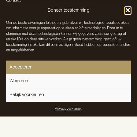
Contact
Projecten & Informatie
Beheer toestemming
Projecten
Om de beste ervaringen te bieden, gebruiken wij technologieën zoals cookies
Over ons
om informatie over je apparaat op te slaan en/of te raadplegen. Door in te
Lichtgids
stemmen met deze technologieën kunnen wij gegevens zoals surfgedrag of
unieke ID's op deze site verwerken. Als je geen toestemming geeft of uw
Blog
toestemming intrekt, kan dit een nadelige invloed hebben op bepaalde functies
Veelgestelde vragen
en mogelijkheden.
Partners
Contact & Afspraak
Accepteren
Afspraak maken
Weigeren
Neem contact op
E: info@lightsandliving.nl
Bekijk voorkeuren
T: 0475 485 757
Zuiderpoort 66
Privacyverklaring
6101 KA Echt
© 2026 Hees Lights & Living