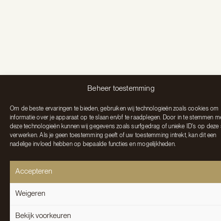
Beheer toestemming
Om de beste ervaringen te bieden, gebruiken wij technologieën zoals cookies om
informatie over je apparaat op te slaan en/of te raadplegen. Door in te stemmen m
deze technologieën kunnen wij gegevens zoals surfgedrag of unieke ID's op deze 
verwerken. Als je geen toestemming geeft of uw toestemming intrekt, kan dit een
nadelige invloed hebben op bepaalde functies en mogelijkheden.
Accepteren
Weigeren
Bekijk voorkeuren