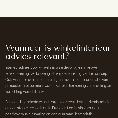
Wanneer is winkelinterieur
advies relevant?
Interieuradvies voor winkels is waardevol bij een nieuwe
winkelopening, verbouwing of herpositionering van het concept.
Ook wanneer de ruimte onrustig aanvoelt of de presentatie van
producten niet optimaal werkt, kan een herziening van indeling en
verlichting verschil maken.
Een goed ingerichte winkel zorgt voor overzicht, herkenbaarheid
en een sterke eerste indruk. Dat vormt de basis voor een
positieve winkelervaring en een duurzame klantrelatie.