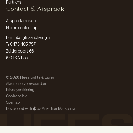
Partners
Contact & Afspraak
Afspraak maken
Neem contact op
E: info@lightsandliving.nl
T: 0475 485 757
Zuiderpoort 66
6101 KA Echt
© 2026 Hees Lights & Living
Algemene voorwaarden
Privacyverklaring
Cookiebeleid
Sitemap
Developed with
by Anivation Marketing