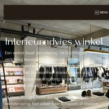
MENU
Interieuradvies winkel
Een winkel draait om beleving. De inrichting en
verlichting bepalen hoe producten worden
gepresenteerd en hoe klanten zich door de ruimte
bewegen. Met professioneel interieuradvies voor
winkels ontstaat een omgeving die overzicht geeft, sfeer
uitstraalt en uitnodigt om langer te blijven.
Bij Hees en Light wordt gekeken naar de totale
winkelervaring. Niet alleen naar schappen of displays,