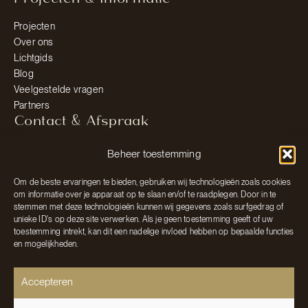
Projecten
Over ons
Lichtgids
Blog
Veelgestelde vragen
Partners
Contact & Afspraak
Afspraak maken
Beheer toestemming
Neem contact op
Om de beste ervaringen te bieden, gebruiken wij technologieën zoals cookies
E: info@lightsandliving.nl
om informatie over je apparaat op te slaan en/of te raadplegen. Door in te
T: 0475 485 757
stemmen met deze technologieën kunnen wij gegevens zoals surfgedrag of
Zuiderpoort 66
unieke ID's op deze site verwerken. Als je geen toestemming geeft of uw
toestemming intrekt, kan dit een nadelige invloed hebben op bepaalde functies
6101 KA Echt
en mogelijkheden.
© 2026 Hees Lights & Living
Accepteren
Algemene voorwaarden