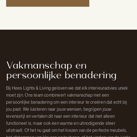
Vakmanschap en
persoonlijke benadering
Bij Hees Lights & Living geloven we dat elk interieuradvies uniek
moet zijn. Ons team combineert vakmanschap met een
persoonlijke benadering om een interieur te creëren dat echt bij
jou past. We luisteren naar jouw wensen, begrijpen jouw
levensstijl en vertalen dit naar een interieur dat niet alleen
functioneel is, maar ook een warme en uitnodigende sfeer
uitstraalt. Of het nu gaat om het kiezen van de perfecte meubels,