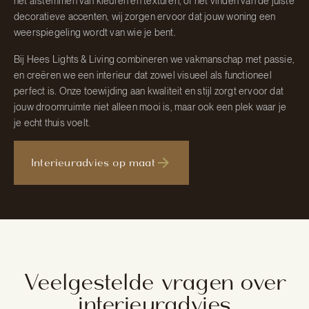
het afstemmen van kleuren en texturen, of het vinden van de juiste
decoratieve accenten, wij zorgen ervoor dat jouw woning een
weerspiegeling wordt van wie je bent.
Bij Hees Lights & Living combineren we vakmanschap met passie,
en creëren we een interieur dat zowel visueel als functioneel
perfect is. Onze toewijding aan kwaliteit en stijl zorgt ervoor dat
jouw droomruimte niet alleen mooi is, maar ook een plek waar je
je echt thuis voelt.
Interieuradvies op maat
Veelgestelde vragen over
interieuradvies