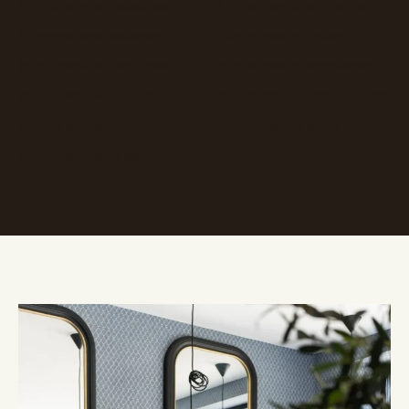
Interieuradvies nieuwbouw
Interieuradvies werkkamer
Interieuradvies badkamer
Interieuradvies keuken
Interieuradvies slaapkamer
Interieuradvies woonkamer
Interieuradvies per ruimte
Interieuradvies voor bedrijven
Interieuradvies horeca
Interieuradvies winkel
Interieuradvies kantoor