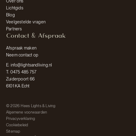
Over ons
Lichtgids
Blog
Veelgestelde vragen
Partners
Contact & Afspraak
Afspraak maken
Neem contact op
E: info@lightsandliving.nl
T: 0475 485 757
Zuiderpoort 66
6101 KA Echt
© 2026 Hees Lights & Living
Algemene voorwaarden
Privacyverklaring
Cookiebeleid
Sitemap