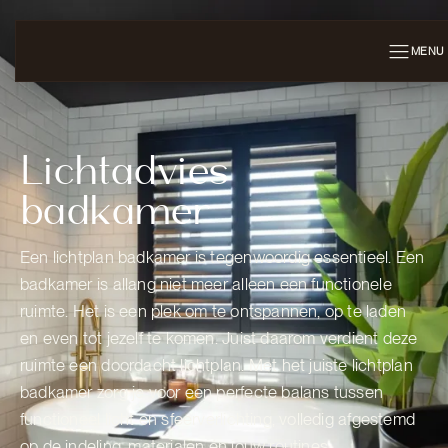
MENU
Lichtadvies
badkamer
Een lichtplan badkamer is tegenwoordig essentieel. Een
badkamer is allang niet meer alleen een functionele
ruimte. Het is een plek om te ontspannen, op te laden
en even tot jezelf te komen. Juist daarom verdient deze
ruimte een doordacht lichtplan. Met het juiste lichtplan
badkamer zorg je voor een perfecte balans tussen
functioneel licht en sfeerverlichting, volledig afgestemd
op de indeling, materialen én jouw routines.