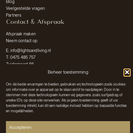
Blog
Veelgestelde vragen
Partners
Contact & Afspraak
Afspraak maken
Neem contact op
E: info@lightsandliving.nl
T: 0475 485 757
Zuiderpoort 66
6101 KA Echt
Beheer toestemming
Om de beste ervaringen te bieden, gebruiken wij technologieën zoals cookies
om informatie over je apparaat op te slaan en/of te raadplegen. Door in te
© 2026 Hees Lights & Living
stemmen met deze technologieën kunnen wij gegevens zoals surfgedrag of
Algemene voorwaarden
unieke ID's op deze site verwerken. Als je geen toestemming geeft of uw
Privacyverklaring
toestemming intrekt, kan dit een nadelige invloed hebben op bepaalde functies
Cookiebeleid
en mogelijkheden.
Sitemap
Developed with
by Anivation Marketing
Accepteren