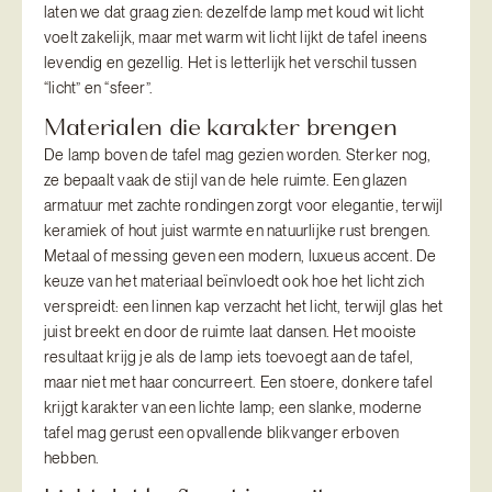
laten we dat graag zien: dezelfde lamp met koud wit licht
voelt zakelijk, maar met warm wit licht lijkt de tafel ineens
levendig en gezellig. Het is letterlijk het verschil tussen
“licht” en “sfeer”.
Materialen die karakter brengen
De lamp boven de tafel mag gezien worden. Sterker nog,
ze bepaalt vaak de stijl van de hele ruimte. Een glazen
armatuur met zachte rondingen zorgt voor elegantie, terwijl
keramiek of hout juist warmte en natuurlijke rust brengen.
Metaal of messing geven een modern, luxueus accent. De
keuze van het materiaal beïnvloedt ook hoe het licht zich
verspreidt: een linnen kap verzacht het licht, terwijl glas het
juist breekt en door de ruimte laat dansen. Het mooiste
resultaat krijg je als de lamp iets toevoegt aan de tafel,
maar niet met haar concurreert. Een stoere, donkere tafel
krijgt karakter van een lichte lamp; een slanke, moderne
tafel mag gerust een opvallende blikvanger erboven
hebben.