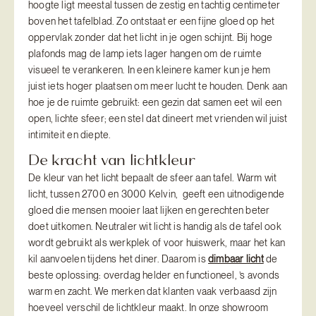
hoogte ligt meestal tussen de zestig en tachtig centimeter
boven het tafelblad. Zo ontstaat er een fijne gloed op het
oppervlak zonder dat het licht in je ogen schijnt. Bij hoge
plafonds mag de lamp iets lager hangen om de ruimte
visueel te verankeren. In een kleinere kamer kun je hem
juist iets hoger plaatsen om meer lucht te houden. Denk aan
hoe je de ruimte gebruikt: een gezin dat samen eet wil een
open, lichte sfeer; een stel dat dineert met vrienden wil juist
intimiteit en diepte.
De kracht van lichtkleur
De kleur van het licht bepaalt de sfeer aan tafel. Warm wit
licht, tussen 2700 en 3000 Kelvin, geeft een uitnodigende
gloed die mensen mooier laat lijken en gerechten beter
doet uitkomen. Neutraler wit licht is handig als de tafel ook
wordt gebruikt als werkplek of voor huiswerk, maar het kan
kil aanvoelen tijdens het diner. Daarom is
dimbaar licht
de
beste oplossing: overdag helder en functioneel, ’s avonds
warm en zacht. We merken dat klanten vaak verbaasd zijn
hoeveel verschil de lichtkleur maakt. In onze showroom