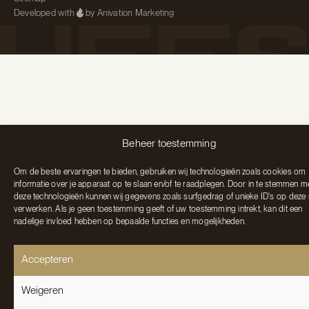
Developed with
by Anivation Marketing
Beheer toestemming
Om de beste ervaringen te bieden, gebruiken wij technologieën zoals cookies om
informatie over je apparaat op te slaan en/of te raadplegen. Door in te stemmen m
deze technologieën kunnen wij gegevens zoals surfgedrag of unieke ID's op deze 
verwerken. Als je geen toestemming geeft of uw toestemming intrekt, kan dit een
nadelige invloed hebben op bepaalde functies en mogelijkheden.
Accepteren
Weigeren