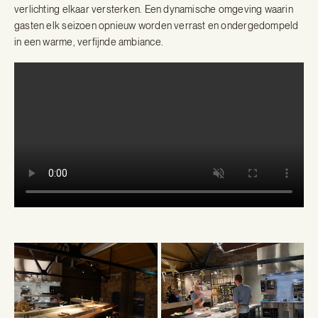
verlichting elkaar versterken. Een dynamische omgeving waarin
gasten elk seizoen opnieuw worden verrast en ondergedompeld
in een warme, verfijnde ambiance.