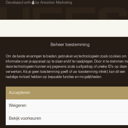
Developed with
by Anivation Marketing
Beheer toestemming
Om de beste ervaringen te bieden, gebruiken wij technologieën zoals cookies om
informatie over je apparaat op te slaan en/of te raadplegen. Door in te stemmen m
deze technologieën kunnen wij gegevens zoals surfgedrag of unieke ID's op deze 
verwerken. Als je geen toestemming geeft of uw toestemming intrekt, kan dit een
nadelige invloed hebben op bepaalde functies en mogelijkheden.
Accepteren
Weigeren
Bekijk voorkeuren