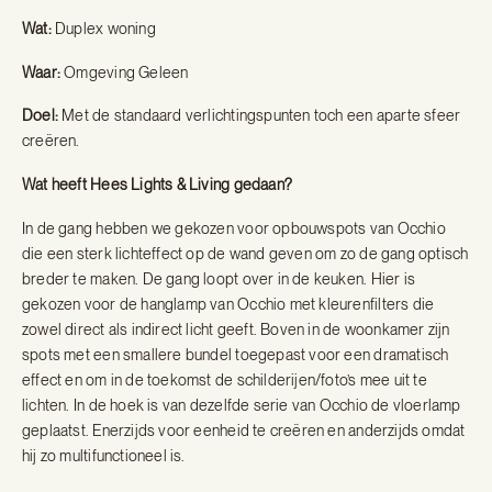
Wat:
Duplex woning
Waar:
Omgeving Geleen
Doel:
Met de standaard verlichtingspunten toch een aparte sfeer
creëren.
Wat heeft Hees Lights & Living gedaan?
In de gang hebben we gekozen voor opbouwspots van Occhio
die een sterk lichteffect op de wand geven om zo de gang optisch
breder te maken. De gang loopt over in de keuken. Hier is
gekozen voor de hanglamp van Occhio met kleurenfilters die
zowel direct als indirect licht geeft. Boven in de woonkamer zijn
spots met een smallere bundel toegepast voor een dramatisch
effect en om in de toekomst de schilderijen/foto’s mee uit te
lichten. In de hoek is van dezelfde serie van Occhio de vloerlamp
geplaatst. Enerzijds voor eenheid te creëren en anderzijds omdat
hij zo multifunctioneel is.