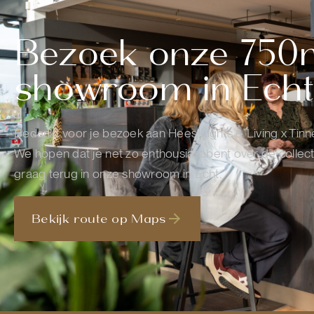
Bezoek onze 750
showroom in Echt
Bedankt voor je bezoek aan Hees Lights & Living x Tin
We hopen dat je net zo enthousiast bent over de collectie
graag terug in onze showroom in Echt.
Bekijk route op Maps