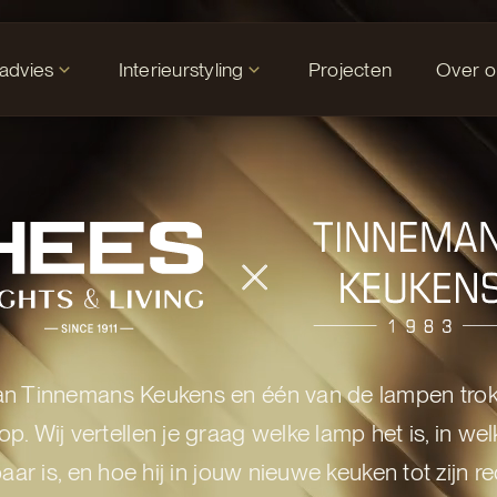
tadvies
Interieurstyling
Projecten
Over o
Hee
Tinne
an Tinnemans Keukens en één van de lampen trok 
op. Wij vertellen je graag welke lamp het is, in we
ar is, en hoe hij in jouw nieuwe keuken tot zijn r