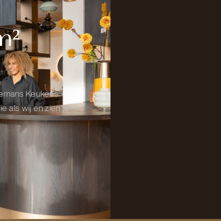
m²
nemans Keukens.
 als wij en zien je