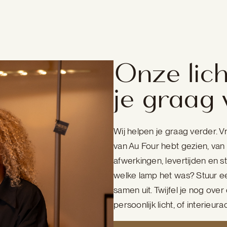
Onze lich
je graag 
Wij helpen je graag verder. V
van Au Four hebt gezien, van 
afwerkingen, levertijden en s
welke lamp het was? Stuur ee
samen uit. Twijfel je nog ove
persoonlijk licht, of interieura