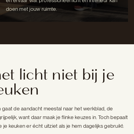
en ervaar wat professioneel licht en interieur kan
doen met jouw ruimte.
t licht niet bij je
euken
n gaat de aandacht meestal naar het werkblad, de
ijpelijk, want daar maak je flinke keuzes in. Toch bepaalt
je keuken er écht uitziet als je hem dagelijks gebruikt: