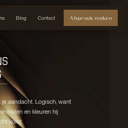
Afspraak maken
ns
Blog
Contact
s x
mans
je aandacht. Logisch, want
lke maten en kleuren hij
echt komt.