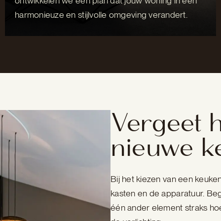
ontwikkelen we een plan dat jouw woning in een
harmonieuze en stijlvolle omgeving verandert.
Vergeet he
nieuwe k
Bij het kiezen van een keuke
kasten en de apparatuur. Begr
één ander element straks hoe 