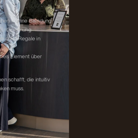
ichen – ohne Blendung
r Entspannung
en oder Regale in
ches Element über
 schafft, die intuitiv
nken muss.