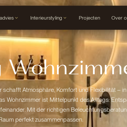
tadvies
Interieurstyling
Projecten
Over o
g Wohnzimm
chafft Atmosphäre, Komfort und Flexibilität – i
as Wohnzimmer ist Mittelpunkt des Alltags: Ents
 aufeinander. Mit der richtigen Beleuchtungsberatu
d Raum perfekt zusammenpassen.