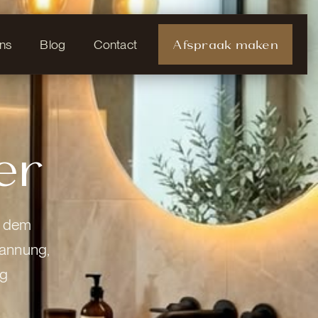
Afspraak maken
ns
Blog
Contact
er
n dem
pannung,
ng