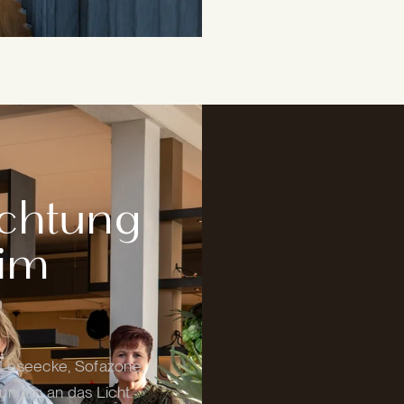
uchtung
 im
 Leseecke, Sofazone,
ungen an das Licht.