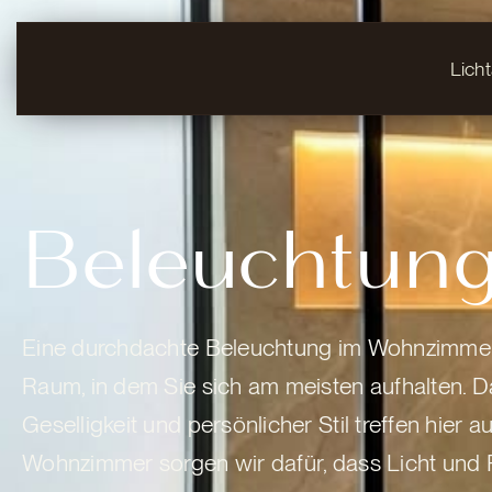
Lich
Beleuchtun
Eine durchdachte Beleuchtung im Wohnzimmer s
Raum, in dem Sie sich am meisten aufhalten. D
Geselligkeit und persönlicher Stil treffen hier
Wohnzimmer sorgen wir dafür, dass Licht un