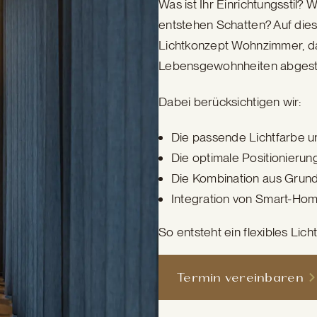
Was ist Ihr Einrichtungsstil?
entstehen Schatten? Auf die
Lichtkonzept Wohnzimmer, das
Lebensgewohnheiten abgesti
Dabei berücksichtigen wir:
Die passende Lichtfarbe u
Die optimale Positionierun
Die Kombination aus Grund
Integration von Smart-H
So entsteht ein flexibles Lich
Termin vereinbaren