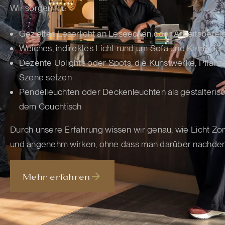
Wir sorgen für:
Gezieltes Leserlicht an Leseecken oder Arbeitsbere
Weiches, indirektes Licht rund um Sofa und Kamin fü
Dezente Uplights oder Spots, die Kunstwerke, Pflanz
Szene setzen
Pendelleuchten oder Deckenleuchten als gestalteris
dem Couchtisch
Durch unsere Erfahrung wissen wir genau, wie Licht Zonen
und angenehm wirken, ohne dass man darüber nachde
Mehr erfahren