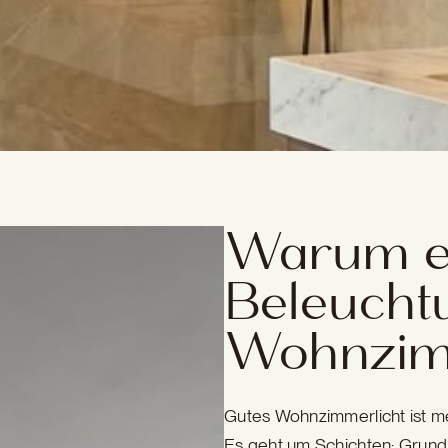
Warum e
Beleucht
Wohnzimm
Gutes Wohnzimmerlicht ist m
Es geht um Schichten: Grundl